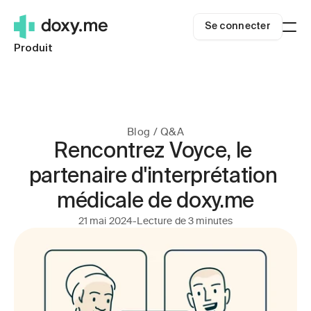
Se connecter
Produit
À qui nous nous adressons
Cliniciens indépendants
Ressources
Petites cliniques
Blogue
Tarification
Systèmes de santé
À propos de nous
Se connecter
Blog / Q&A
Télésanté rurale
Centre d'aide
Rencontrez Voyce, le 
Commencer
Carrières
partenaire d'interprétation 
Succès de la télésanté
Sécurité
médicale de doxy.me
Téléhealth.org
21 mai 2024
-
Lecture de 3 minutes