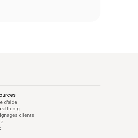
ources
e d'aide
ealth.org
gnages clients
ue
t