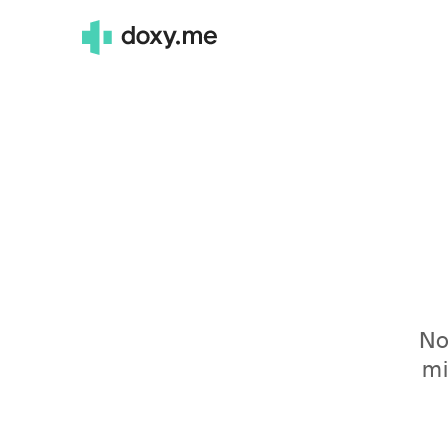
No
mi