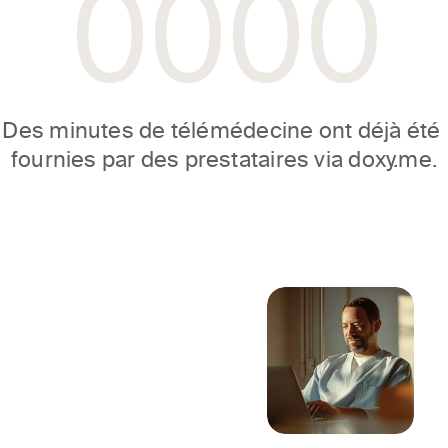
0
0
0
0
Des minutes de télémédecine ont déjà été 
fournies par des prestataires via doxy.me.