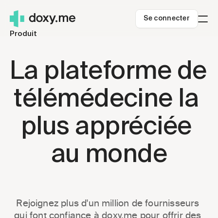
Se connecter
Produit
À qui nous nous adressons
Cliniciens indépendants
Ressources
La plateforme de 
Petites cliniques
Blogue
Tarification
Systèmes de santé
À propos de nous
Se connecter
télémédecine la 
Télésanté rurale
Centre d'aide
Commencer
Carrières
plus appréciée 
Succès de la télésanté
Sécurité
au monde
Téléhealth.org
Rejoignez plus d'un million de fournisseurs 
qui font confiance à doxy.me pour offrir des 