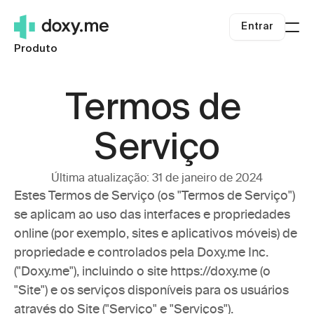
Entrar
Produto
Para quem somos
Clínicos independentes
Recursos
Termos de 
Pequenas Clínicas
Blog
Preços
Sistemas de saúde
Sobre nós
Entrar
Serviço
Telessaúde rural
Central de Ajuda
Começar
Carreiras
Última atualização: 31 de janeiro de 2024
Sucesso da Telemedicina
Estes Termos de Serviço (os "Termos de Serviço") 
Segurança
se aplicam ao uso das interfaces e propriedades 
Telemedicina.org
online (por exemplo, sites e aplicativos móveis) de 
propriedade e controlados pela Doxy.me Inc. 
("Doxy.me"), incluindo o site https://doxy.me (o 
"Site") e os serviços disponíveis para os usuários 
através do Site ("Serviço" e "Serviços"). 