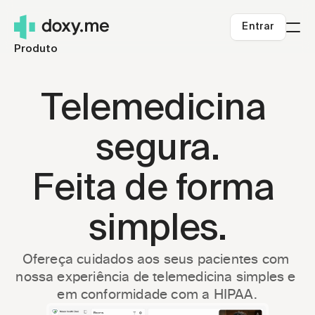
Entrar
Produto
Para quem somos
Clínicos independentes
Recursos
Telemedicina 
Pequenas Clínicas
Blog
Preços
Sistemas de saúde
Sobre nós
Entrar
segura.
Telessaúde rural
Central de Ajuda
Começar
Carreiras
Feita de forma 
Sucesso da Telemedicina
Segurança
Telemedicina.org
simples.
Ofereça cuidados aos seus pacientes com 
nossa experiência de telemedicina simples e 
em conformidade com a HIPAA.