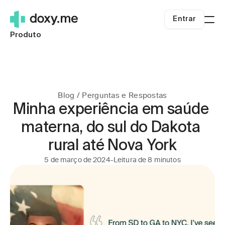
Entrar
Produto
Para quem somos
Clínicos independentes
Recursos
Pequenas Clínicas
Blog
Preços
Sistemas de saúde
Sobre nós
Entrar
Blog / Perguntas e Respostas
Telessaúde rural
Central de Ajuda
Minha experiência em saúde 
Começar
Carreiras
materna, do sul do Dakota 
Sucesso da Telemedicina
Segurança
rural até Nova York
Telemedicina.org
5 de março de 2024
-
Leitura de 8 minutos