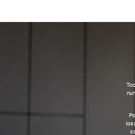
Tod
nun
Po
los
c