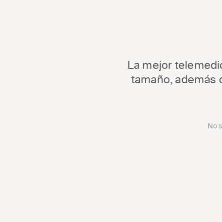
La mejor telemedic
tamaño, además de
No s