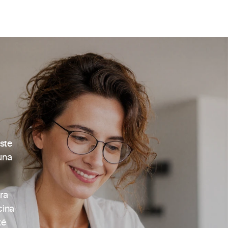
ste 
na 
a 
ina 
é 