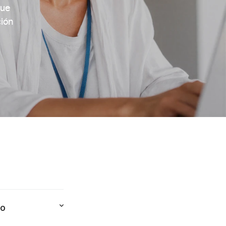
ue 
ión 
 o