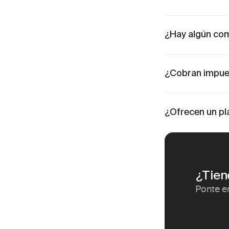
¿Hay algún com
¿Cobran impue
¿Ofrecen un pl
¿Tien
Ponte e