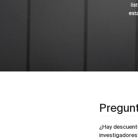
lis
est
Pregunt
¿Hay descuento
investigadores