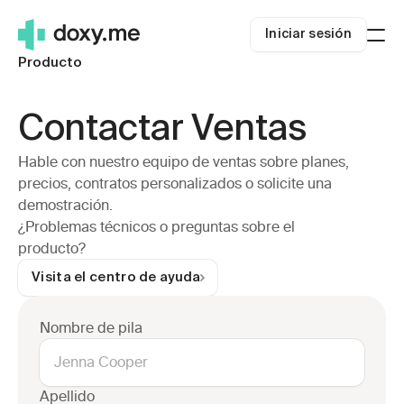
Iniciar sesión
Producto
A quién nos dirigimos
Clínicos independientes
Recursos
Contactar Ventas
Clínicas Pequeñas
Blog
Precios
Sistemas de salud
Sobre nosotros
Hable con nuestro equipo de ventas sobre planes, 
Iniciar sesión
Telemedicina rural
Centro de Ayuda
precios, contratos personalizados o solicite una 
Empieza
demostración.
Carreras
¿Problemas técnicos o preguntas sobre el 
Éxito de la telemedicina
producto?
Seguridad
Telemedicina.org
Visita el centro de ayuda
Nombre de pila
Apellido